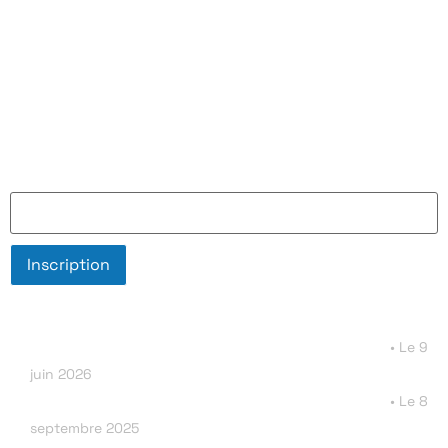
Mentions légales
La brochure à télécharger
Inscrivez-vous à l'infolettre de la Chaire Espace
Adresse e-mail
L'infolettre de la chaire Espace numéro 3
9
juin 2026
L'infolettre de la chaire Espace numéro 2
8
septembre 2025