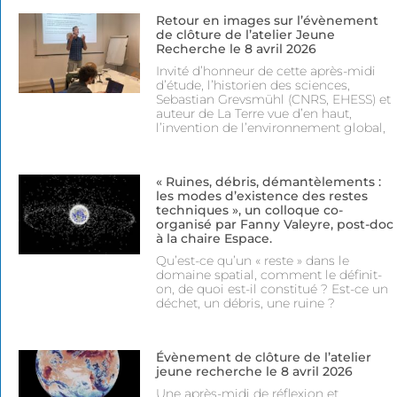
Retour en images sur l’évènement
de clôture de l’atelier Jeune
Recherche le 8 avril 2026
Invité d’honneur de cette après-midi
d’étude, l’historien des sciences,
Sebastian Grevsmühl (CNRS, EHESS) et
auteur de La Terre vue d’en haut,
l’invention de l’environnement global,
« Ruines, débris, démantèlements :
les modes d’existence des restes
techniques », un colloque co-
organisé par Fanny Valeyre, post-doc
à la chaire Espace.
Qu’est-ce qu’un « reste » dans le
domaine spatial, comment le définit-
on, de quoi est-il constitué ? Est-ce un
déchet, un débris, une ruine ?
Évènement de clôture de l’atelier
jeune recherche le 8 avril 2026
Une après-midi de réflexion et