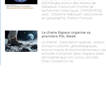
d’échanges autour des travaux de
Sebastian Grevsmühl (Centre de
recherches historiques, CNRS/EHESS)
avec Célestine Rabouam (doctorante
en géographie, Institut Français
La chaire Espace organise sa
première PSL Week
Le thème : Exploration spatiale : enjeux
sociaux-culturels, géostratégiques,
économiques et environnementaux Les
activités humaines dans l’espace extra-
atmosphérique ont connu une très
forte croissance ces
Suivez-nous
Suivez-nous sur Linkedin
Ecrivez-nous : contact-chaire-
espace@ens.psl.eu