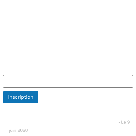
Ecrivez-nous : contact-chaire-
espace@ens.psl.eu
Mentions légales
La brochure à télécharger
Inscrivez-vous à l'infolettre de la Chaire Espace
Adresse e-mail
L'infolettre de la chaire Espace numéro 3
9
juin 2026