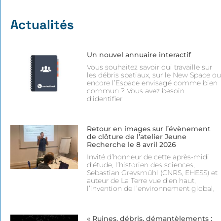
Actualités
Un nouvel annuaire interactif
Vous souhaitez savoir qui travaille sur
les débris spatiaux, sur le New Space ou
encore l’Espace envisagé comme bien
commun ? Vous avez besoin
d’identifier
Retour en images sur l’évènement
de clôture de l’atelier Jeune
Recherche le 8 avril 2026
Invité d’honneur de cette après-midi
d’étude, l’historien des sciences,
Sebastian Grevsmühl (CNRS, EHESS) et
auteur de La Terre vue d’en haut,
l’invention de l’environnement global,
« Ruines, débris, démantèlements :