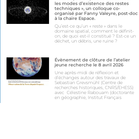
les modes d’existence des restes
techniques », un colloque co-
organisé par Fanny Valeyre, post-doc
à la chaire Espace.
Qu’est-ce qu’un « reste » dans le
domaine spatial, comment le définit-
on, de quoi est-il constitué ? Est-ce un
déchet, un débris, une ruine ?
Évènement de clôture de l’atelier
jeune recherche le 8 avril 2026
Une après-midi de réflexion et
d’échanges autour des travaux de
Sebastian Grevsmühl (Centre de
recherches historiques, CNRS/EHESS)
avec Célestine Rabouam (doctorante
en géographie, Institut Français
Suivez-nous
Suivez-nous sur Linkedin